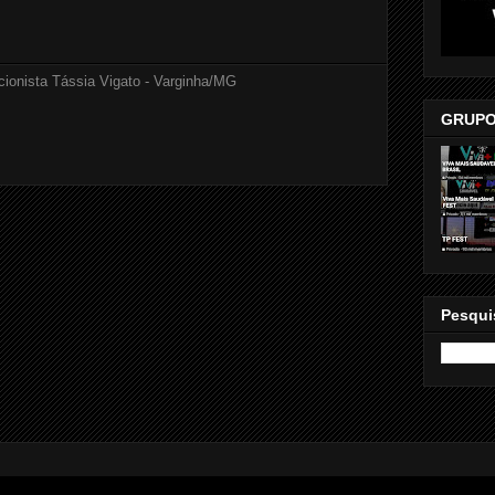
cionista Tássia Vigato - Varginha/MG
GRUPO
Pesqui